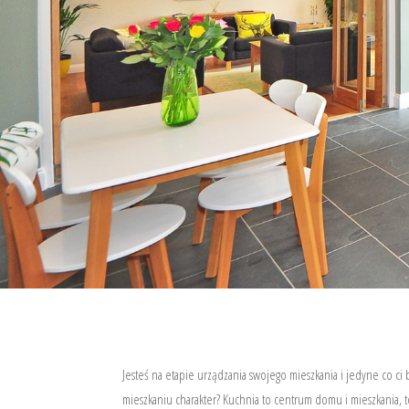
Jesteś na etapie urządzania swojego mieszkania i jedyne co c
mieszkaniu charakter? Kuchnia to centrum domu i mieszkania, t