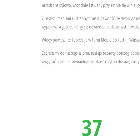
urządzona stylowo, wygodnie i tak, aby przyjemnie się w niej g
Z naszymi meblami kuchennymi masz pewność, że stworzysz m
wyjątkowa, a goście, którzy cię odwiedzą, będą się zastanawiali
Wtedy powiesz, że kupiłeś je w Furni Meble do kuchni Warsza
Zapraszamy do naszego salonu, nasi sprzedawcy pomogą dobrać
wyglądać u ciebie. Gwarantujemy jakość i szybką dostawę nas
37