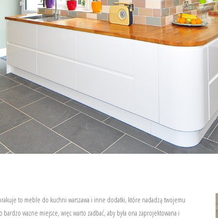
i brakuje to meble do kuchni warszawa i inne dodatki, które nadadzą twojemu
o bardzo wazne miejsce, więc warto zadbać, aby była ona zaprojektowana i