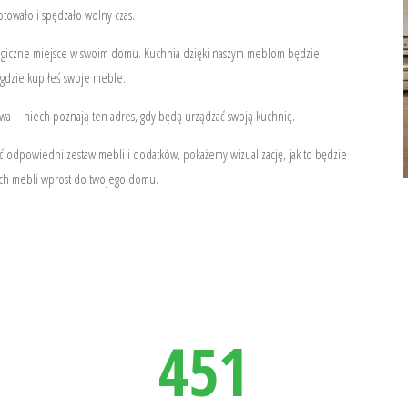
otowało i spędzało wolny czas.
agiczne miejsce w swoim domu. Kuchnia dzięki naszym meblom będzie
, gdzie kupiłeś swoje meble.
wa – niech poznają ten adres, gdy będą urządzać swoją kuchnię.
 odpowiedni zestaw mebli i dodatków, pokażemy wizualizację, jak to będzie
zych mebli wprost do twojego domu.
451